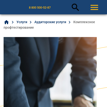
search
menu
8 800 500-52-87
home
Услуги
Аудиторские услуги
Комплексное
профтестирование