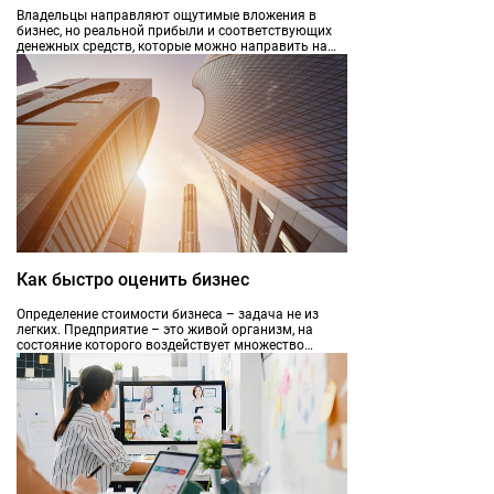
Владельцы направляют ощутимые вложения в
бизнес, но реальной прибыли и соответствующих
денежных средств, которые можно направить на
инвестиции и развитие организации, может и не
быть. В таких случаях на смену иллюзиям приходит
горькая правда жизни о жестоких законах бизнеса
и, как следствие, разочарование. Кто виноват и что
делать? К кому обратиться за помощью, советом,
рекомендациями? Ответ очевиден.
Как быстро оценить бизнес
Определение стоимости бизнеса – задача не из
легких. Предприятие – это живой организм, на
состояние которого воздействует множество
факторов.