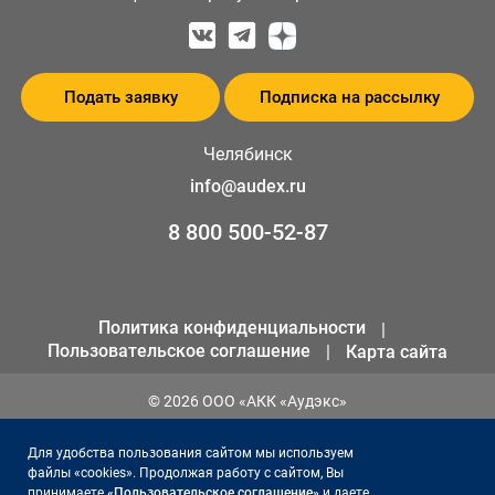
Подать заявку
Подписка на рассылку
Челябинск
info@audex.ru
8 800 500-52-87
Политика конфиденциальности
Пользовательское соглашение
Карта сайта
© 2026 ООО «АКК «Аудэкс»
ИНН 1655301258
Для удобства пользования сайтом мы используем
ОГРН 1141690066561
файлы «cookies». Продолжая работу с сайтом, Вы
принимаете
«Пользовательское соглашение»
и даете