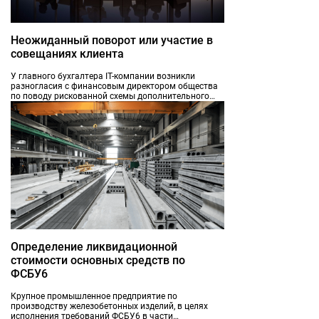
Неожиданный поворот или участие в
совещаниях клиента
У главного бухгалтера IT-компании возникли
разногласия с финансовым директором общества
по поводу рискованной схемы дополнительного
возмещения НДС из бюджета. Директор пока не
поддерживал ни одну из сторон, но хотел получить
и третье профессиональное мнение, оценить риски.
Определение ликвидационной
стоимости основных средств по
ФСБУ6
Крупное промышленное предприятие по
производству железобетонных изделий, в целях
исполнения требований ФСБУ6 в части