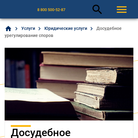
search
menu
8 800 500-52-87
home
Услуги
Юридические услуги
Досудебное
урегулирование споров
Досудебное